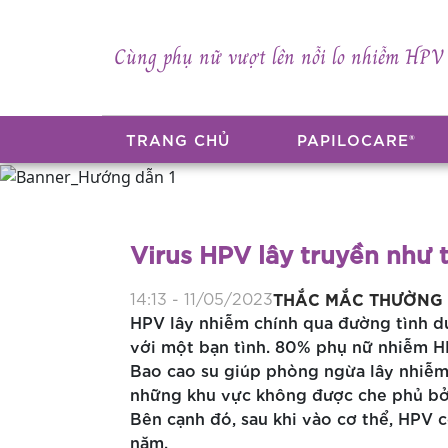
Cùng phụ nữ vượt lên nỗi lo nhiễm HPV
TRANG CHỦ
PAPILOCARE®​
Virus HPV lây truyền như 
14:13 - 11/05/2023
THẮC MẮC THƯỜNG 
HPV lây nhiễm chính qua đường tình dụ
với một bạn tình. 80% phụ nữ nhiễm HP
Bao cao su giúp phòng ngừa lây nhiễm 
những khu vực không được che phủ bởi
Bên cạnh đó, sau khi vào cơ thể, HPV có
năm.