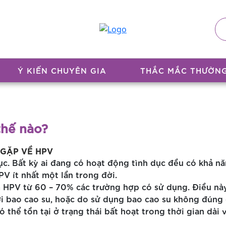
Ý KIẾN CHUYÊN GIA
THẮC MẮC THƯỜN
thế nào?
GẶP VỀ HPV
c. Bất kỳ ai đang có hoạt động tình dục đều có khả nă
V ít nhất một lần trong đời.
HPV từ 60 – 70% các trường hợp có sử dụng. Điều này đ
 bao cao su, hoặc do sử dụng bao cao su không đúng 
 thể tồn tại ở trạng thái bất hoạt trong thời gian dài 