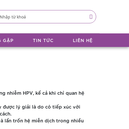
G GẶP
TIN TỨC
LIÊN HỆ
ng nhiễm HPV, kể cả khi chỉ quan hệ
ược lý giải là do có tiếp xúc với
cách.
và lẩn trốn hệ miễn dịch trong nhiều