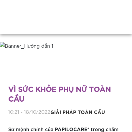
Cùng phụ nữ vượt lên nỗi lo nhiễm HPV
VÌ SỨC KHỎE PHỤ NỮ TOÀN
CẦU
10:21 - 18/10/2022
GIẢI PHÁP TOÀN CẦU
PAPILOCARE®
Sứ mệnh chính của
trong chăm