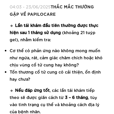
THẮC MẮC THƯỜNG
04:03 - 23/06/2025
GẶP VỀ PAPILOCARE
🔹
Lần tái khám đầu tiên thường được thực
hiện sau 1 tháng sử dụng
(khoảng 21 tuýp
gel), nhằm kiểm tra:
Cơ thể có phản ứng nào không mong muốn
như ngứa, rát, cảm giác châm chích hoặc khó
chịu vùng cổ tử cung hay không?
Tổn thương cổ tử cung có cải thiện, ổn định
hay chưa?
🔹
Nếu đáp ứng tốt
, các lần tái khám tiếp
theo sẽ được giãn cách từ
3 – 6 tháng
, tùy
vào tình trạng cụ thể và khoảng cách địa lý
của bệnh nhân.